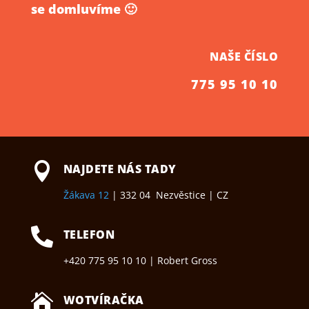
se domluvíme 🙂
NAŠE ČÍSLO
775 95 10 10

NAJDETE NÁS TADY
Žákava 12
| 332 04 Nezvěstice | CZ

TELEFON
+420 775 95 10 10 | Robert Gross

WOTVÍRAČKA