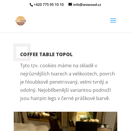
+420 775 95 10 10
info@wowood.cz
COFFEE TABLE TOPOL
Tyto tzv. cookies máme na skladě v
nejrůznějších tvarech a velikostech, povrch
je hloubkově penetrovaný, velmi tvrdý a
odolný. Nejoblíbenější variantou podnoží
jsou hairpin legs v černé práškové barvě.